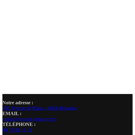
Notre adresse :
430 Avenue de Bazac, 43800 Beaulieu
EMAIL :
contact@granit-emblavez.fr
TÉLÉPHONE :
04 71 08 13 13